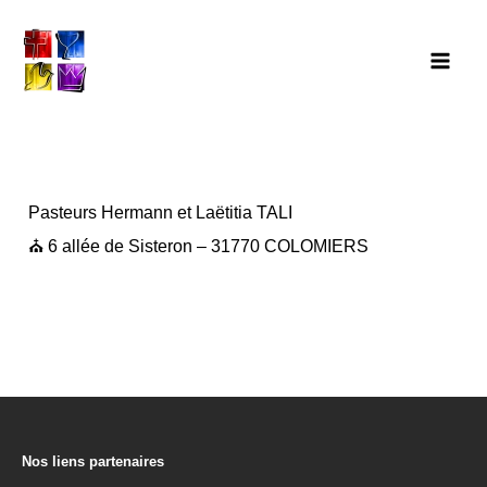
Aller
au
contenu
Par
Loïc
/
05/08/2023
Pasteurs Hermann et Laëtitia TALI
⛪️ 6 allée de Sisteron – 31770 COLOMIERS
←
Location
Location
précédent
suivant
→
Nos liens partenaires